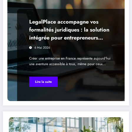
LegalPlace accompagne vos
formalités juridiques : la solution
intégrée pour entrepreneurs
novices
6 Mai 2026
Créer une entreprise en France représente aujourd'hui
une aventure accessible à tous, même pour ceux…
Lire la suite