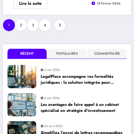
Lire la suite
13 Février 2026
1
2
3
4
RÉCENT
POPULAIRES
COMMENTAIRE
6 mai 2026
LegalPlace accompagne vos formalités
juridiques : la solution intégrée pour
entrepreneurs novices
4 mai 2026
Les avantages de faire appel à un cabinet
spécialisé en stratégie d’investissement
24 avril 2026
Simplifiez l’envoi de lettres recommandées