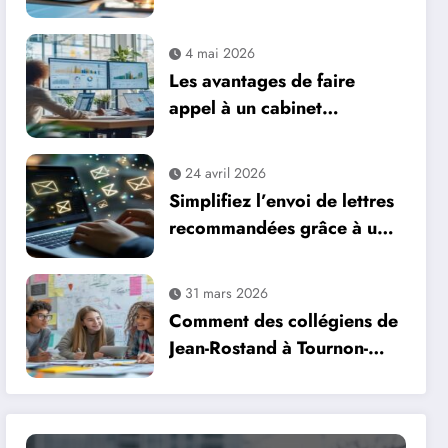
solution intégrée pour
entrepreneurs novices
4 mai 2026
Les avantages de faire
appel à un cabinet
spécialisé en stratégie
d’investissement
24 avril 2026
Simplifiez l’envoi de lettres
recommandées grâce à un
service en ligne innovant
31 mars 2026
Comment des collégiens de
Jean-Rostand à Tournon-
Saint-Martin ont réussi à
créer deux mini-entreprises
: retour d’expérience d’un