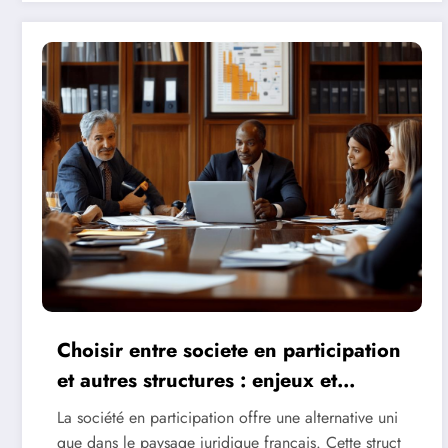
Choisir entre societe en participation
et autres structures : enjeux et
implications
La société en participation offre une alternative uni
que dans le paysage juridique français. Cette struct