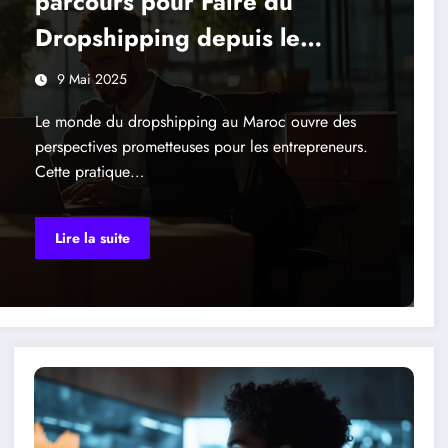
parcours pour Faire du
Dropshipping depuis le
Maroc avec succes
9 Mai 2025
Le monde du dropshipping au Maroc ouvre des
perspectives prometteuses pour les entrepreneurs.
Cette pratique…
Lire la suite